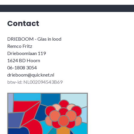
Contact
DRIEBOOM - Glas in lood
Remco Fritz
Drieboomlaan 119
1624 BD Hoorn
06-1808 3054
drieboom@quicknet.nl
btw-id: NL002094543B69