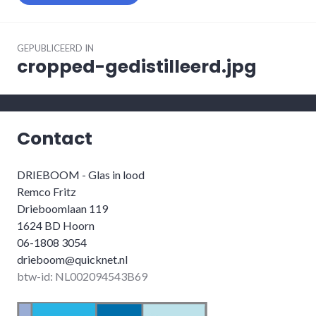
Berichtnavigatie
GEPUBLICEERD IN
cropped-gedistilleerd.jpg
Contact
DRIEBOOM - Glas in lood
Remco Fritz
Drieboomlaan 119
1624 BD Hoorn
06-1808 3054
drieboom@quicknet.nl
btw-id: NL002094543B69